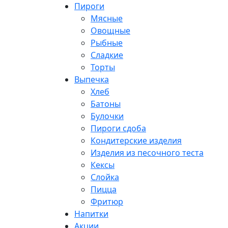
Пироги
Мясные
Овощные
Рыбные
Сладкие
Торты
Выпечка
Хлеб
Батоны
Булочки
Пироги сдоба
Кондитерские изделия
Изделия из песочного теста
Кексы
Слойка
Пицца
Фритюр
Напитки
Акции