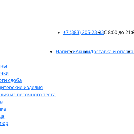
+7 (383) 205-23-93
С 8:00 до 21:
Напитки
Акции
Доставка и оплата
б
оны
очки
оги сдоба
итерские изделия
лия из песочного теста
сы
йка
ца
тюр