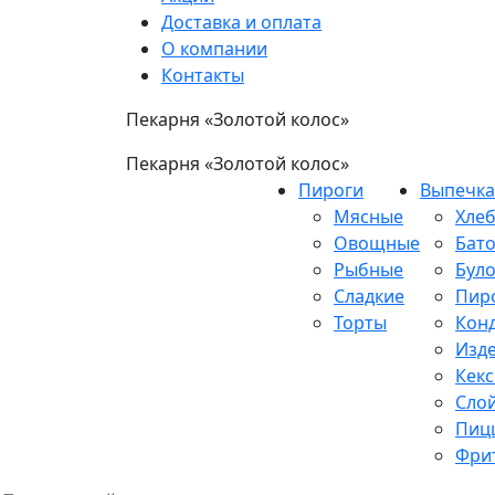
Доставка и оплата
О компании
Контакты
Пекарня «Золотой колос»
Пекарня «Золотой колос»
Пироги
Выпечка
Мясные
Хле
Овощные
Бат
Рыбные
Бул
Сладкие
Пир
Торты
Конд
Изде
Кек
Сло
Пиц
Фри