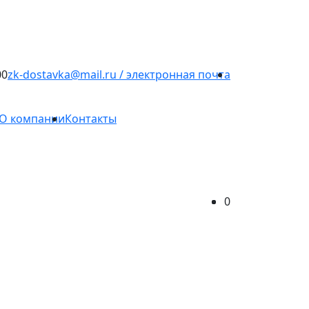
00
zk-dostavka@mail.ru / электронная почта
О компании
Контакты
0