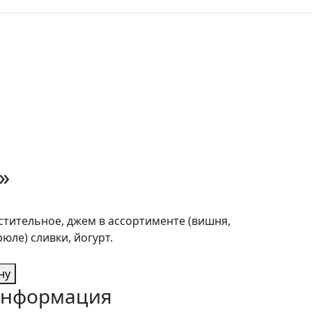
»
растительное, джем в ассортименте (вишня,
рюле) сливки, йогурт.
ну
нформация