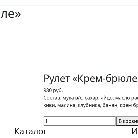
юле»
Рулет «Крем-брюле
980 руб.
Состав: мука в/с, сахар, яйцо, масло 
киви, малина, клубника, банан, крем б
В корзи
Каталог
И