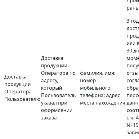
прои
ран
3 го
дост
прод
или 
30 дн
Доставка
моме
продукции
полу
Оператора по
фамилия, имя;
отзы
Доставка
адресу,
номер
согл
продукции
который
мобильного
обра
Оператора
Пользователь
телефона; адрес
перс
Пользователю
указал при
места нахождения
данн
оформлении
соот
заказа
с ч. 4
№ 15
зави