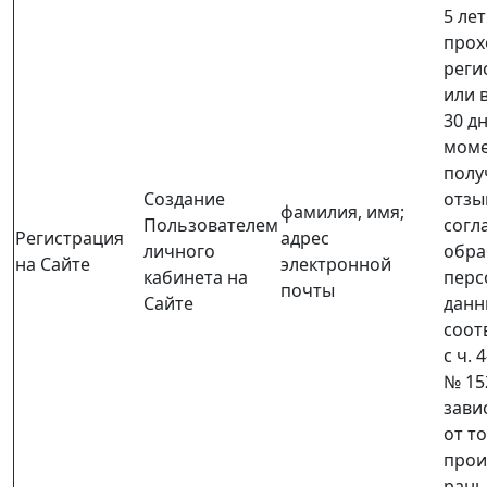
5 ле
прох
реги
или 
30 дн
моме
полу
Создание
отзы
фамилия, имя;
Пользователем
согл
Регистрация
адрес
личного
обра
на Сайте
электронной
кабинета на
перс
почты
Сайте
данн
соот
с ч. 4
№ 15
зави
от то
прои
ран