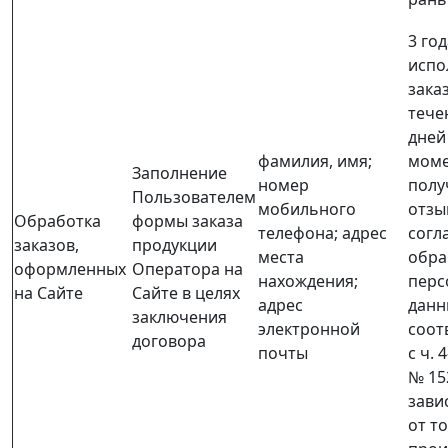
3 го
испо
заказ
тече
дней
фамилия, имя;
моме
Заполнение
номер
полу
Пользователем
мобильного
отзы
Обработка
формы заказа
телефона; адрес
согл
заказов,
продукции
места
обра
оформленных
Оператора на
нахождения;
перс
на Сайте
Сайте в целях
адрес
данн
заключения
электронной
соот
договора
почты
с ч. 4
№ 15
зави
от то