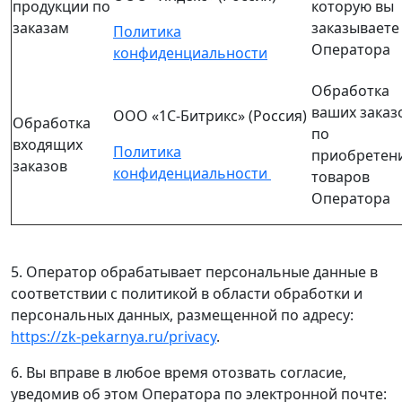
продукции по
которую вы
заказам
заказываете
Политика
Оператора
конфиденциальности
Обработка
ваших заказ
ООО «1С-Битрикс» (Россия)
Обработка
по
входящих
Политика
приобретен
заказов
конфиденциальности
товаров
Оператора
5. Оператор обрабатывает персональные данные в
соответствии с политикой в области обработки и
персональных данных, размещенной по адресу:
https://zk-pekarnya.ru/privacy
.
6. Вы вправе в любое время отозвать согласие,
уведомив об этом Оператора по электронной почте: